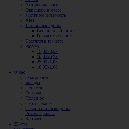
Антивандальные
Окрашено в массе
Мультисочетаемость
ХИТ
Тип производства
Вспененный винил
Горячее тиснение
Светятся в темноте
Размер
15,00х0,53
10,05х0,53
25,00х1,06
10,05х1,06
О нас
О компании
Бренды
Новости
Отзывы
Полезное
Сертификаты
Секреты производства
Pos-материалы
Контакты
3D-тур