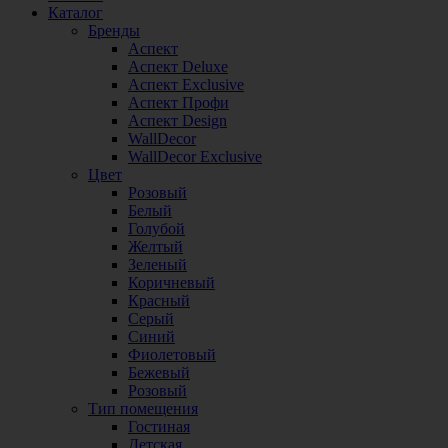
Каталог
Бренды
Аспект
Аспект Deluxe
Аспект Exclusive
Аспект Профи
Аспект Design
WallDecor
WallDecor Exclusive
Цвет
Розовый
Белый
Голубой
Желтый
Зеленый
Коричневый
Красный
Серый
Синий
Фиолетовый
Бежевый
Розовый
Тип помещения
Гостиная
Детская