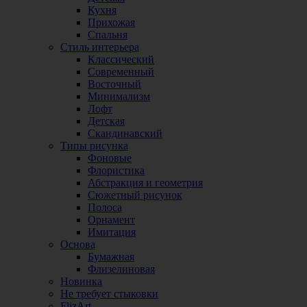
Кухня
Прихожая
Спальня
Стиль интерьера
Классический
Современный
Восточный
Минимализм
Лофт
Детская
Скандинавский
Типы рисунка
Фоновые
Флористика
Абстракция и геометрия
Сюжетный рисунок
Полоса
Орнамент
Имитация
Основа
Бумажная
Флизелиновая
Новинка
Не требует стыковки
FlizArt