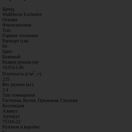
Бренд
WallDecor Exclusive
Основа
Флизелиновая
Тип
Горячее тиснение
Раппорт (см)
64
Цвет
Бежевый
Размер рулона (м)
10,05x1,06
2
Плотность (г/м
, ≈)
235
Вес рулона (кг)
2.4
Тип помещения
Гостиная, Кухня, Прихожая, Спальня
Коллекция
Азимут
Артикул
75316-22
Рулонов в коробке