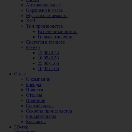
Антивандальные
Окрашено в массе
Мультисочетаемость
ХИТ
Тип производства
Вспененный винил
Горячее тиснение
Светятся в темноте
Размер
15,00х0,53
10,05х0,53
25,00х1,06
10,05х1,06
О нас
О компании
Бренды
Новости
Отзывы
Полезное
Сертификаты
Секреты производства
Pos-материалы
Контакты
3D-тур