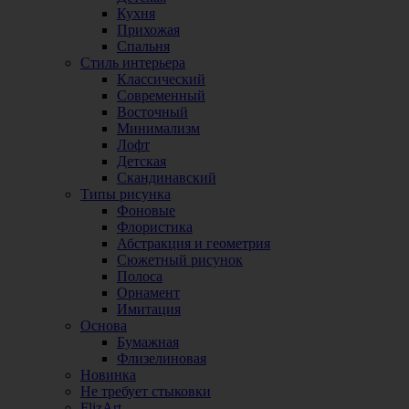
Кухня
Прихожая
Спальня
Стиль интерьера
Классический
Современный
Восточный
Минимализм
Лофт
Детская
Скандинавский
Типы рисунка
Фоновые
Флористика
Абстракция и геометрия
Сюжетный рисунок
Полоса
Орнамент
Имитация
Основа
Бумажная
Флизелиновая
Новинка
Не требует стыковки
FlizArt