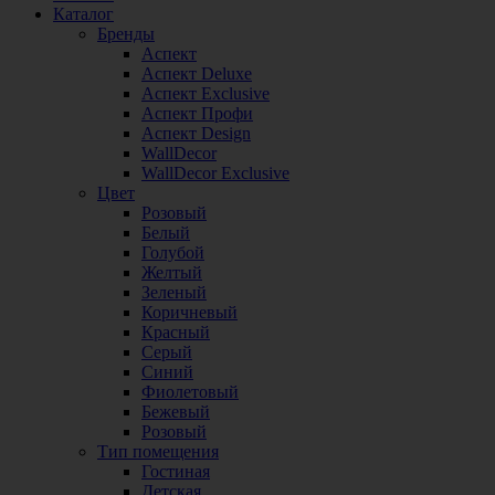
Каталог
Бренды
Аспект
Аспект Deluxe
Аспект Exclusive
Аспект Профи
Аспект Design
WallDecor
WallDecor Exclusive
Цвет
Розовый
Белый
Голубой
Желтый
Зеленый
Коричневый
Красный
Серый
Синий
Фиолетовый
Бежевый
Розовый
Тип помещения
Гостиная
Детская