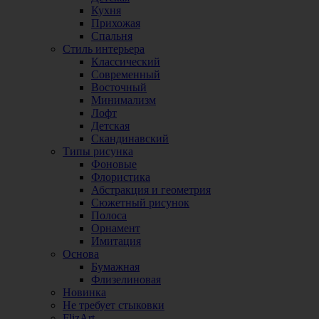
Кухня
Прихожая
Спальня
Стиль интерьера
Классический
Современный
Восточный
Минимализм
Лофт
Детская
Скандинавский
Типы рисунка
Фоновые
Флористика
Абстракция и геометрия
Сюжетный рисунок
Полоса
Орнамент
Имитация
Основа
Бумажная
Флизелиновая
Новинка
Не требует стыковки
FlizArt