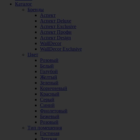
Каталог
Бренды
Аспект
Аспект Deluxe
Аспект Exclusive
Аспект Профи
Аспект Design
WallDecor
WallDecor Exclusive
Цвет
Розовый
Белый
Голубой
Желтый
Зеленый
Коричневый
Красный
Серый
Синий
Фиолетовый
Бежевый
Розовый
Тип помещения
Гостиная
Детская