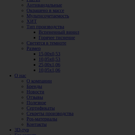
Антивандальные
Окрашено в массе
Мультисочетаемость
ХИТ
Тип производства
Вспененный винил
Горячее тиснение
Светятся в темноте
Размер
15,00х0,53
10,05х0,53
25,00х1,06
10,05х1,06
О нас
О компании
Бренды
Новости
Отзывы
Полезное
Сертификаты
Секреты производства
Pos-материалы
Контакты
3D-тур