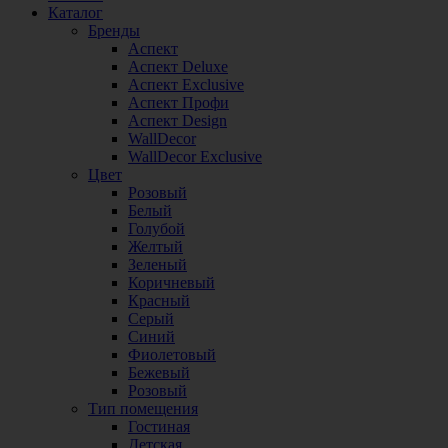
Каталог
Бренды
Аспект
Аспект Deluxe
Аспект Exclusive
Аспект Профи
Аспект Design
WallDecor
WallDecor Exclusive
Цвет
Розовый
Белый
Голубой
Желтый
Зеленый
Коричневый
Красный
Серый
Синий
Фиолетовый
Бежевый
Розовый
Тип помещения
Гостиная
Детская