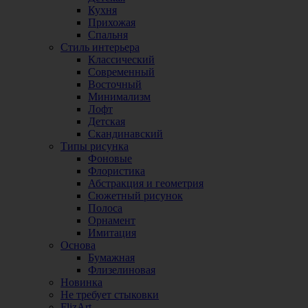
Кухня
Прихожая
Спальня
Стиль интерьера
Классический
Современный
Восточный
Минимализм
Лофт
Детская
Скандинавский
Типы рисунка
Фоновые
Флористика
Абстракция и геометрия
Сюжетный рисунок
Полоса
Орнамент
Имитация
Основа
Бумажная
Флизелиновая
Новинка
Не требует стыковки
FlizArt