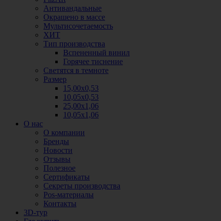
Антивандальные
Окрашено в массе
Мультисочетаемость
ХИТ
Тип производства
Вспененный винил
Горячее тиснение
Светятся в темноте
Размер
15,00х0,53
10,05х0,53
25,00х1,06
10,05х1,06
О нас
О компании
Бренды
Новости
Отзывы
Полезное
Сертификаты
Секреты производства
Pos-материалы
Контакты
3D-тур