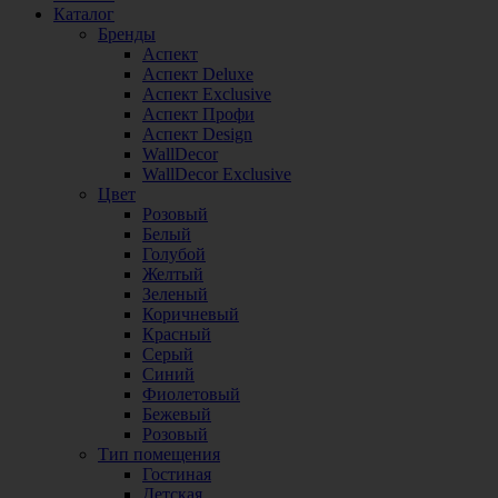
Каталог
Бренды
Аспект
Аспект Deluxe
Аспект Exclusive
Аспект Профи
Аспект Design
WallDecor
WallDecor Exclusive
Цвет
Розовый
Белый
Голубой
Желтый
Зеленый
Коричневый
Красный
Серый
Синий
Фиолетовый
Бежевый
Розовый
Тип помещения
Гостиная
Детская