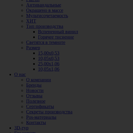
Антивандальные
Окрашено в массе
Мультисочетаемость
ХИТ
Тип производства
Вспененный винил
Горячее тиснение
Светятся в темноте
Размер
15,00х0,53
10,05х0,53
25,00х1,06
10,05х1,06
О нас
О компании
Бренды
Новости
Отзывы
Полезное
Сертификаты
Секреты производства
Pos-материалы
Контакты
3D-тур