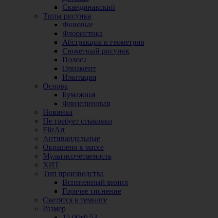
Скандинавский
Типы рисунка
Фоновые
Флористика
Абстракция и геометрия
Сюжетный рисунок
Полоса
Орнамент
Имитация
Основа
Бумажная
Флизелиновая
Новинка
Не требует стыковки
FlizArt
Антивандальные
Окрашено в массе
Мультисочетаемость
ХИТ
Тип производства
Вспененный винил
Горячее тиснение
Светятся в темноте
Размер
15,00х0,53