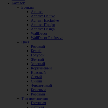
Каталог
Бренды
Аспект
Аспект Deluxe
Аспект Exclusive
Аспект Профи
Аспект Design
WallDecor
WallDecor Exclusive
Цвет
Розовый
Белый
Голубой
Желтый
Зеленый
Коричневый
Красный
Серый
Синий
Фиолетовый
Бежевый
Розовый
Тип помещения
Гостиная
Детская