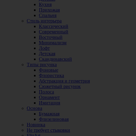
Кухня
Прихожая
Спальня
Стиль интерьера
Классический
Современный
Восточный
Минимализм
Лофт
Детская
Скандинавский
Типы рисунка
Фоновые
Флористика
Абстракция и геометрия
Сюжетный рисунок
Полоса
Орнамент
Имитация
Основа
Бумажная
Флизелиновая
Новинка
Не требует стыковки
FlizArt