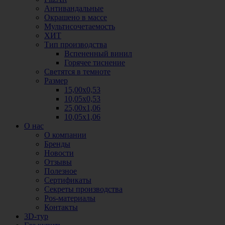
Антивандальные
Окрашено в массе
Мультисочетаемость
ХИТ
Тип производства
Вспененный винил
Горячее тиснение
Светятся в темноте
Размер
15,00х0,53
10,05х0,53
25,00х1,06
10,05х1,06
О нас
О компании
Бренды
Новости
Отзывы
Полезное
Сертификаты
Секреты производства
Pos-материалы
Контакты
3D-тур