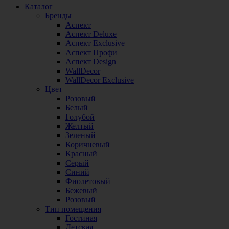
Каталог
Бренды
Аспект
Аспект Deluxe
Аспект Exclusive
Аспект Профи
Аспект Design
WallDecor
WallDecor Exclusive
Цвет
Розовый
Белый
Голубой
Желтый
Зеленый
Коричневый
Красный
Серый
Синий
Фиолетовый
Бежевый
Розовый
Тип помещения
Гостиная
Детская