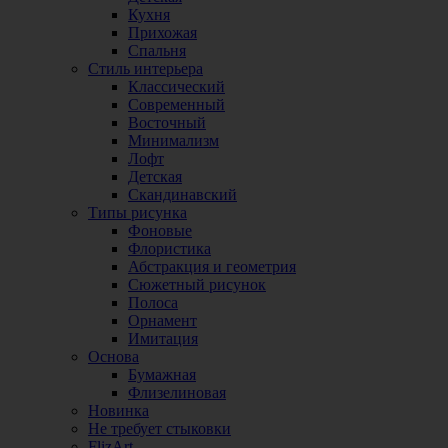
Кухня
Прихожая
Спальня
Стиль интерьера
Классический
Современный
Восточный
Минимализм
Лофт
Детская
Скандинавский
Типы рисунка
Фоновые
Флористика
Абстракция и геометрия
Сюжетный рисунок
Полоса
Орнамент
Имитация
Основа
Бумажная
Флизелиновая
Новинка
Не требует стыковки
FlizArt