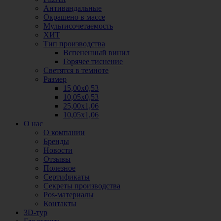
Антивандальные
Окрашено в массе
Мультисочетаемость
ХИТ
Тип производства
Вспененный винил
Горячее тиснение
Светятся в темноте
Размер
15,00х0,53
10,05х0,53
25,00х1,06
10,05х1,06
О нас
О компании
Бренды
Новости
Отзывы
Полезное
Сертификаты
Секреты производства
Pos-материалы
Контакты
3D-тур