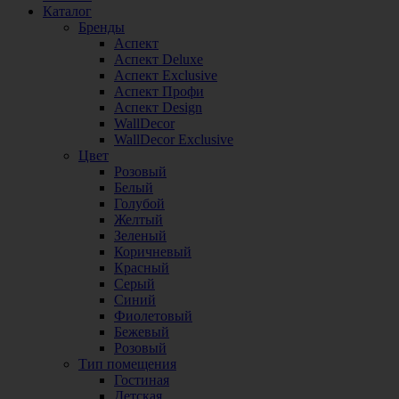
Каталог
Бренды
Аспект
Аспект Deluxe
Аспект Exclusive
Аспект Профи
Аспект Design
WallDecor
WallDecor Exclusive
Цвет
Розовый
Белый
Голубой
Желтый
Зеленый
Коричневый
Красный
Серый
Синий
Фиолетовый
Бежевый
Розовый
Тип помещения
Гостиная
Детская