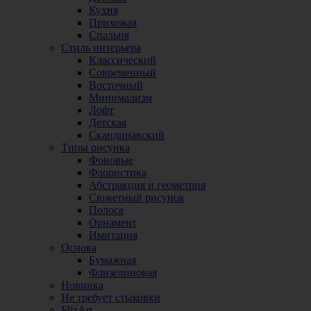
Кухня
Прихожая
Спальня
Стиль интерьера
Классический
Современный
Восточный
Минимализм
Лофт
Детская
Скандинавский
Типы рисунка
Фоновые
Флористика
Абстракция и геометрия
Сюжетный рисунок
Полоса
Орнамент
Имитация
Основа
Бумажная
Флизелиновая
Новинка
Не требует стыковки
FlizArt