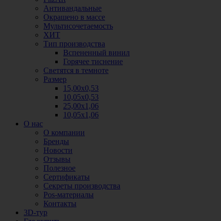
Антивандальные
Окрашено в массе
Мультисочетаемость
ХИТ
Тип производства
Вспененный винил
Горячее тиснение
Светятся в темноте
Размер
15,00х0,53
10,05х0,53
25,00х1,06
10,05х1,06
О нас
О компании
Бренды
Новости
Отзывы
Полезное
Сертификаты
Секреты производства
Pos-материалы
Контакты
3D-тур