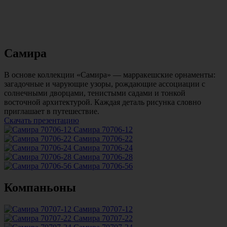
Самира
В основе коллекции «Самира» — марракешские орнаменты:
загадочные и чарующие узоры, рождающие ассоциации с
солнечными дворцами, тенистыми садами и тонкой
восточной архитектурой. Каждая деталь рисунка словно
приглашает в путешествие.
Скачать презентацию
Самира 70706-12
Самира 70706-22
Самира 70706-24
Самира 70706-28
Самира 70706-56
Компаньоны
Самира 70707-12
Самира 70707-22