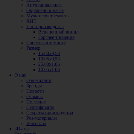
Антивандальные
Окрашено в массе
Мультисочетаемость
ХИТ
Тип производства
Вспененный винил
Горячее тиснение
Светятся в темноте
Размер
15,00х0,53
10,05х0,53
25,00х1,06
10,05х1,06
О нас
О компании
Бренды
Новости
Отзывы
Полезное
Сертификаты
Секреты производства
Pos-материалы
Контакты
3D-тур