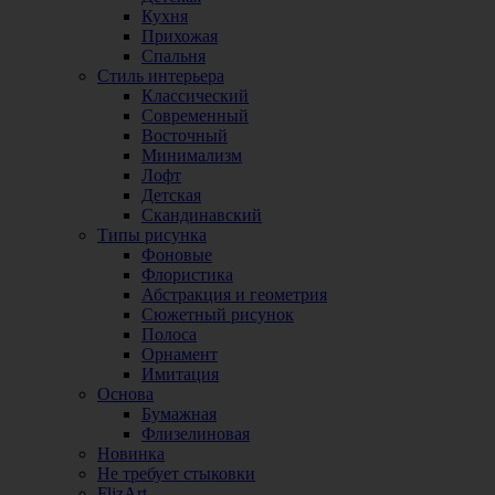
Кухня
Прихожая
Спальня
Стиль интерьера
Классический
Современный
Восточный
Минимализм
Лофт
Детская
Скандинавский
Типы рисунка
Фоновые
Флористика
Абстракция и геометрия
Сюжетный рисунок
Полоса
Орнамент
Имитация
Основа
Бумажная
Флизелиновая
Новинка
Не требует стыковки
FlizArt