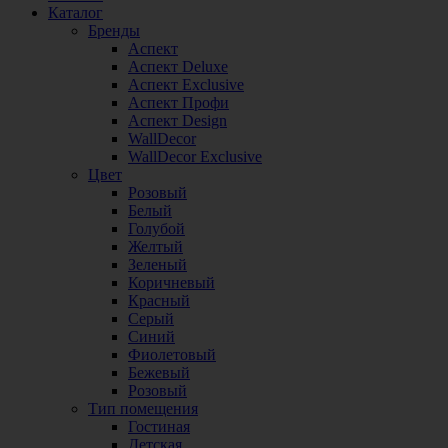
Каталог
Бренды
Аспект
Аспект Deluxe
Аспект Exclusive
Аспект Профи
Аспект Design
WallDecor
WallDecor Exclusive
Цвет
Розовый
Белый
Голубой
Желтый
Зеленый
Коричневый
Красный
Серый
Синий
Фиолетовый
Бежевый
Розовый
Тип помещения
Гостиная
Детская